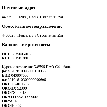
Почтовый адрес
440062 г. Пенза, пр-т Строителей 39а
Обособленное подразделение
440062 г. Пенза, пр-т Строителей 25а
Банковские реквизиты
ИНН
5835005015
КПП
583501001
Курское отделение №8596 ПАО Сбербанк
р/с
40702810948000110953
БИК
043807606
к/с
30101810300000000606
ОКПО
24011787
ОКОНХ
52300
ОКОГУ
49013
ОКАТО
56401373000
ОКФС
16
ОКОПФ
67